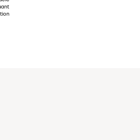
uant
tion