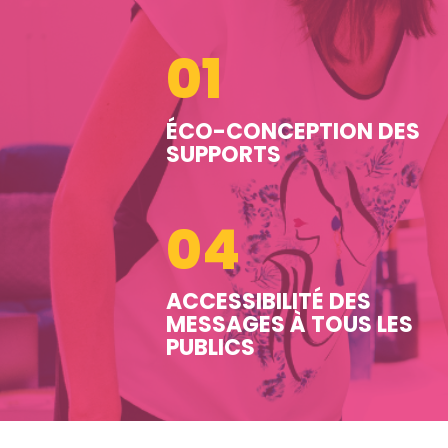
01
ÉCO-CONCEPTION DES
SUPPORTS
04
ACCESSIBILITÉ DES
MESSAGES À TOUS LES
PUBLICS