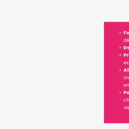
Fa
dé
Em
Pr
ex
Af
ma
en
Po
ch
vi