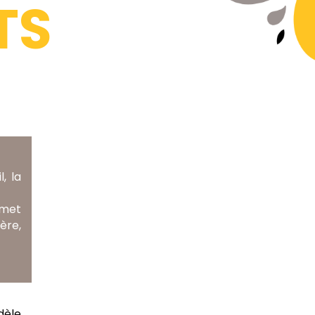
TS
, la
ermet
ère,
dèle