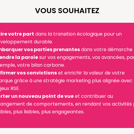
VOUS SOUHAITEZ
ire votre part
dans la transition écologique pour un
veloppement durable.
barquer vos parties prenantes
dans votre démarche 
endre la parole
sur vos engagements, vos avancées, pa
emple, votre bilan carbone.
firmer vos convictions
et enrichir la valeur de votre
rque grâce à une stratégie marketing plus alignée avec
jeux RSE.
rter un nouveau point de vue
et contribuer au
angement de comportements, en rendant vos activités 
sibles, plus lisibles, plus engageantes.