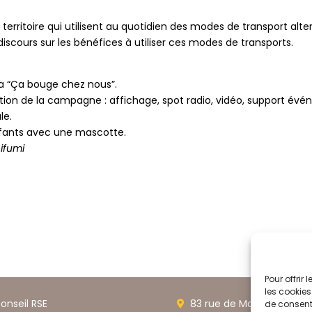
territoire qui utilisent au quotidien des modes de transport alt
iscours sur les bénéfices à utiliser ces modes de transports.
a “Ça bouge chez nous”.
tion de la campagne : affichage, spot radio, vidéo, support év
le.
nfants avec une mascotte.
hifumi
Pour offrir
les cookies
onseil RSE
83 rue de Marseille, 690
de consenti
