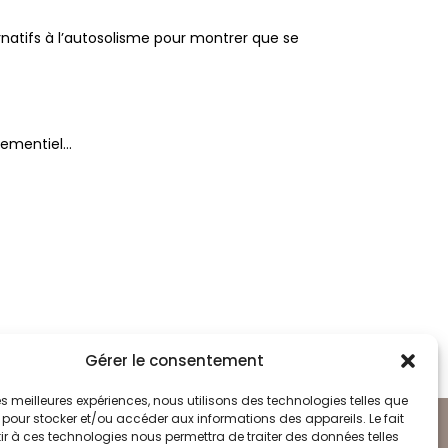
ernatifs à l’autosolisme pour montrer que se
énementiel…
Gérer le consentement
 les meilleures expériences, nous utilisons des technologies telles que
 pour stocker et/ou accéder aux informations des appareils. Le fait
Suivez-nous sur LinkedIn !
07 Lyon
r à ces technologies nous permettra de traiter des données telles